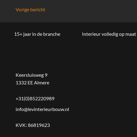
Bericht
Vorige bericht
navigatie
15+ jaar in de branche
Interieur volledig op maat
Keersluisweg 9
1332 EE Almere
+31(0)852220989
info@levinterieurbouw.nl
KVK: 86819623