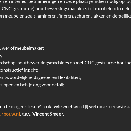
en en interieurbetimmeringen en deze plaats je indien nodig op lo
an (CNC gestuurde) houtbewerkingsmachines tot meubelonderdele
 meubelen zoals lamineren, fineren, schuren, lakken en dergelijke
bouwer of meubelmaker;
w;
ereedschap, houtbewerkingsmachines en met CNC gestuurde houtb
onstructief inzicht;
antwoordelijkheidsgevoel en flexibiliteit;
ssingen en heb je oog voor detail;
en te mogen steken? Leuk! Wie weet word jij wel onze nieuwste aa
urbouw.nl
, t.a.v. Vincent Smeer.