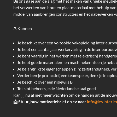
Bij ons ga je aan de slag met het maken van unieke meubel
het verwerken van hout en plaatmateriaal met behulp v
middel van aanbrengen constructies en het nabewerken van
💪Kunnen
Je beschikt over een voltooide vakopleiding interieur
Je hebt een aantal jaar werkervaring in de interieurbou
Je bent vaardig in het werken met (elektrisch) handg
Je hebt goede materialen- en machinekennis en je hebt c
Je belangrijkste eigenschappen zijn: zelfstandigheid, ver
Verder ben je pro-actief, een teamspeler, denk je in oplo
Je beschikt over een rijbewijs B
Tot slot beheers je de Nederlandse taal goed
Kan jij nu al niet meer wachten om de handen uit de mouw
📩 Stuur jouw motivatiebrief en cv naar
info@levinterie